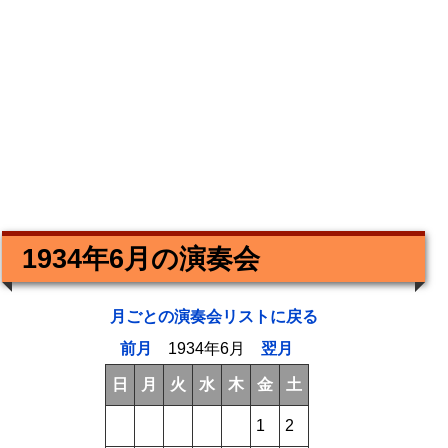
1934年6月の演奏会
月ごとの演奏会リストに戻る
前月
1934年6月
翌月
日
月
火
水
木
金
土
1
2