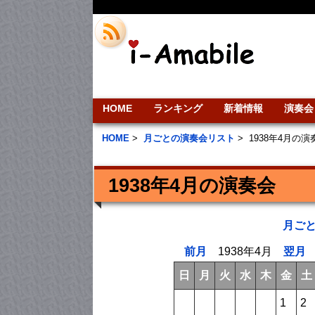
HOME
ランキング
新着情報
演奏会
HOME
>
月ごとの演奏会リスト
>
1938年4月の
1938年4月の演奏会
月ご
前月
1938年4月
翌月
日
月
火
水
木
金
土
1
2