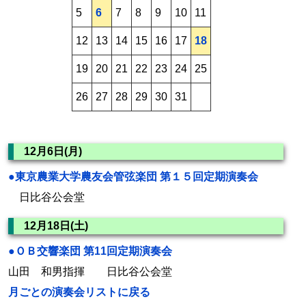
5
6
7
8
9
10
11
12
13
14
15
16
17
18
19
20
21
22
23
24
25
26
27
28
29
30
31
12月6日(月)
●東京農業大学農友会管弦楽団 第１５回定期演奏会
日比谷公会堂
12月18日(土)
●ＯＢ交響楽団 第11回定期演奏会
山田 和男指揮 日比谷公会堂
月ごとの演奏会リストに戻る