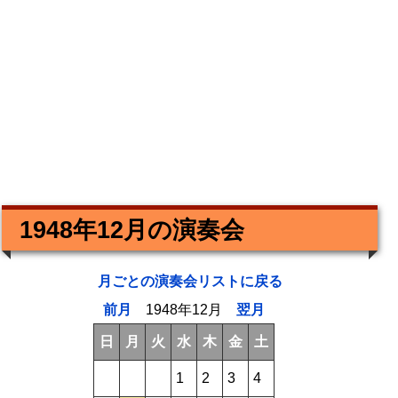
1948年12月の演奏会
月ごとの演奏会リストに戻る
前月
1948年12月
翌月
日
月
火
水
木
金
土
1
2
3
4