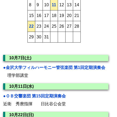
8
9
10
11
12
13
14
15
16
17
18
19
20
21
22
23
24
25
26
27
28
29
30
31
10月7日(土)
●金沢大学フィルハーモニー管弦楽団 第1回定期演奏会
理学部講堂
10月11日(水)
●ＯＢ交響楽団 第15回定期演奏会
近衛 秀麿指揮 日比谷公会堂
10月22日(日)