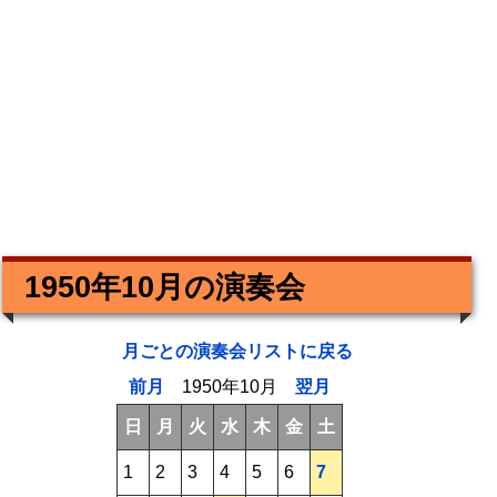
1950年10月の演奏会
月ごとの演奏会リストに戻る
前月
1950年10月
翌月
日
月
火
水
木
金
土
1
2
3
4
5
6
7