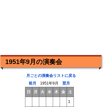
1951年9月の演奏会
月ごとの演奏会リストに戻る
前月
1951年9月
翌月
日
月
火
水
木
金
土
1