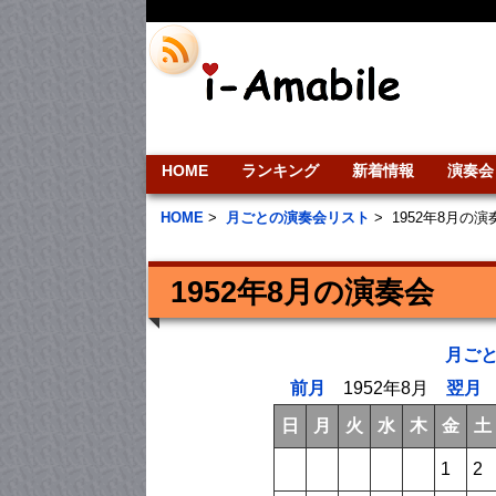
HOME
ランキング
新着情報
演奏会
HOME
>
月ごとの演奏会リスト
>
1952年8月の
1952年8月の演奏会
月ご
前月
1952年8月
翌月
日
月
火
水
木
金
土
1
2