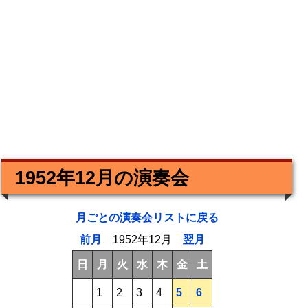
1952年12月の演奏会
月ごとの演奏会リストに戻る
前月
1952年12月
翌月
日
月
火
水
木
金
土
1
2
3
4
5
6