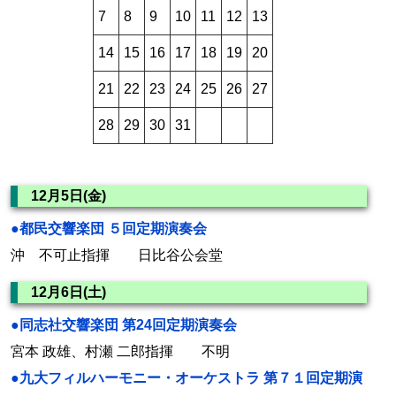
7
8
9
10
11
12
13
14
15
16
17
18
19
20
21
22
23
24
25
26
27
28
29
30
31
12月5日(金)
●都民交響楽団 ５回定期演奏会
沖 不可止指揮 日比谷公会堂
12月6日(土)
●同志社交響楽団 第24回定期演奏会
宮本 政雄、村瀬 二郎指揮 不明
●九大フィルハーモニー・オーケストラ 第７１回定期演