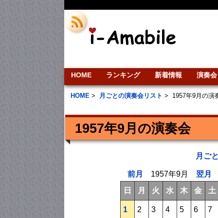
HOME
ランキング
新着情報
演奏会
HOME
>
月ごとの演奏会リスト
>
1957年9月の
1957年9月の演奏会
月ご
前月
1957年9月
翌月
日
月
火
水
木
金
土
1
2
3
4
5
6
7