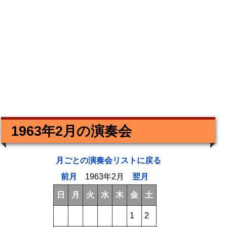
1963年2月の演奏会
月ごとの演奏会リストに戻る
前月
1963年2月
翌月
日
月
火
水
木
金
土
1
2