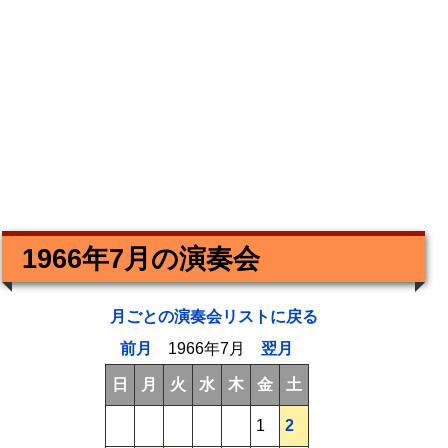
1966年7月の演奏会
月ごとの演奏会リストに戻る
前月
1966年7月
翌月
日
月
火
水
木
金
土
1
2