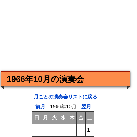
1966年10月の演奏会
月ごとの演奏会リストに戻る
前月
1966年10月
翌月
日
月
火
水
木
金
土
1