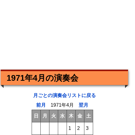
1971年4月の演奏会
月ごとの演奏会リストに戻る
前月
1971年4月
翌月
日
月
火
水
木
金
土
1
2
3