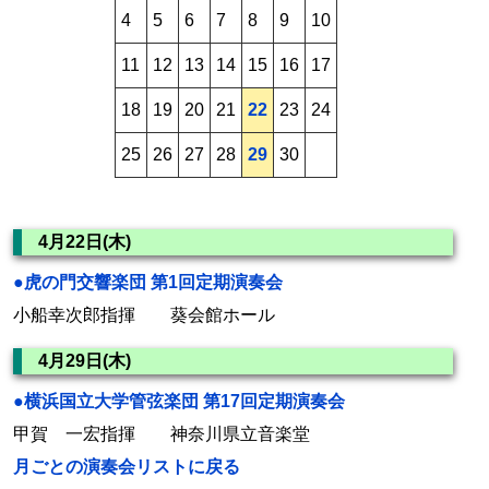
4
5
6
7
8
9
10
11
12
13
14
15
16
17
18
19
20
21
22
23
24
25
26
27
28
29
30
4月22日(木)
●虎の門交響楽団 第1回定期演奏会
小船幸次郎指揮 葵会館ホール
4月29日(木)
●横浜国立大学管弦楽団 第17回定期演奏会
甲賀 一宏指揮 神奈川県立音楽堂
月ごとの演奏会リストに戻る