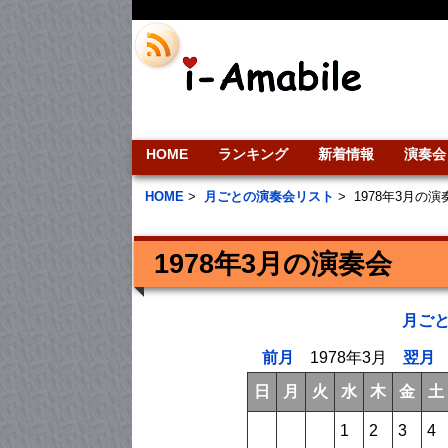
HOME
ランキング
新着情報
演奏会
HOME
>
月ごとの演奏会リスト
>
1978年3月の
1978年3月の演奏会
月ご
前月
1978年3月
翌月
日
月
火
水
木
金
土
1
2
3
4