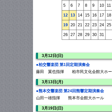
5
6
7
8
9
10
11
12
13
14
15
16
17
18
19
20
21
22
23
24
25
26
27
28
29
30
31
3月12日(日)
●柏交響楽団 第1回定期演奏会
藤田 翼也指揮 柏市民文化会館大ホー
3月13日(月)
●熊本交響楽団 第24回熊響定期演奏会
山田一雄指揮 熊本市会館大ホール
3月19日(日)