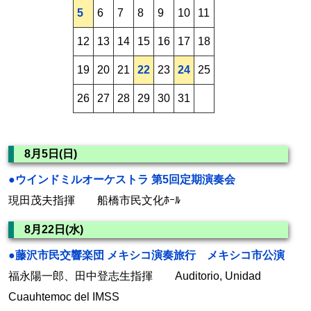
5
6
7
8
9
10
11
12
13
14
15
16
17
18
19
20
21
22
23
24
25
26
27
28
29
30
31
8月5日(日)
●ウインドミルオーケストラ 第5回定期演奏会
現田茂夫指揮 船橋市民文化ﾎｰﾙ
8月22日(水)
●藤沢市民交響楽団 メキシコ演奏旅行 メキシコ市公演
福永陽一郎、田中登志生指揮 Auditorio, Unidad
Cuauhtemoc del IMSS