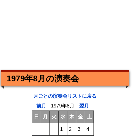
1979年8月の演奏会
月ごとの演奏会リストに戻る
前月
1979年8月
翌月
日
月
火
水
木
金
土
1
2
3
4