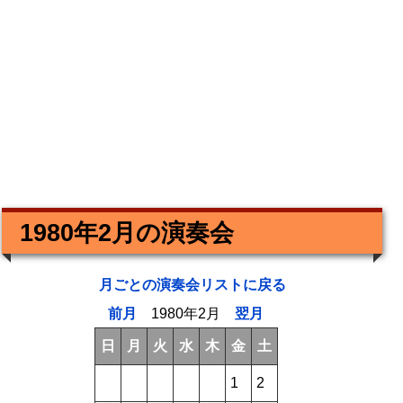
1980年2月の演奏会
月ごとの演奏会リストに戻る
前月
1980年2月
翌月
日
月
火
水
木
金
土
1
2