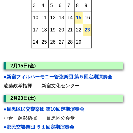
3
4
5
6
7
8
9
10
11
12
13
14
15
16
17
18
19
20
21
22
23
24
25
26
27
28
29
2月15日(金)
●新宿フィルハーモニー管弦楽団 第５回定期演奏会
遠藤政孝指揮 新宿文化センター
2月23日(土)
●目黒区民交響楽団 第10回定期演奏会
小倉 輝彰指揮 目黒区公会堂
●都民交響楽団 ５１回定期演奏会