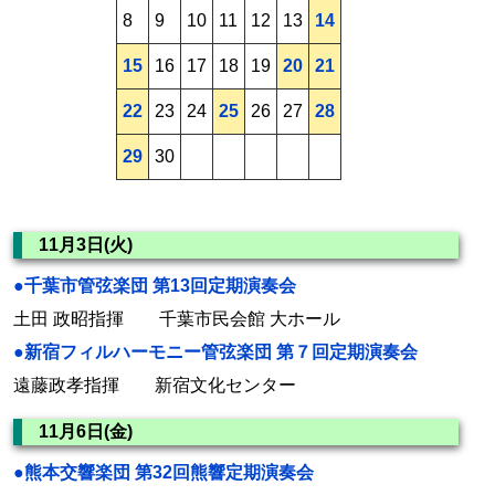
8
9
10
11
12
13
14
15
16
17
18
19
20
21
22
23
24
25
26
27
28
29
30
11月3日(火)
●千葉市管弦楽団 第13回定期演奏会
土田 政昭指揮 千葉市民会館 大ホール
●新宿フィルハーモニー管弦楽団 第７回定期演奏会
遠藤政孝指揮 新宿文化センター
11月6日(金)
●熊本交響楽団 第32回熊響定期演奏会