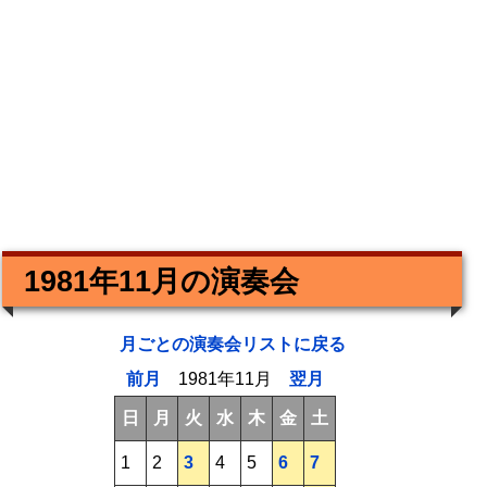
1981年11月の演奏会
月ごとの演奏会リストに戻る
前月
1981年11月
翌月
日
月
火
水
木
金
土
1
2
3
4
5
6
7