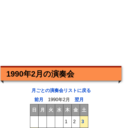
1990年2月の演奏会
月ごとの演奏会リストに戻る
前月
1990年2月
翌月
日
月
火
水
木
金
土
1
2
3