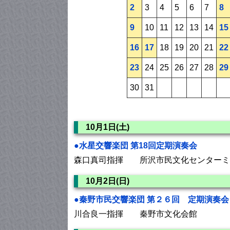
2
3
4
5
6
7
8
9
10
11
12
13
14
15
16
17
18
19
20
21
22
23
24
25
26
27
28
29
30
31
10月1日(土)
●水星交響楽団 第18回定期演奏会
森口真司指揮 所沢市民文化センターミ
10月2日(日)
●秦野市民交響楽団 第２６回 定期演奏会
川合良一指揮 秦野市文化会館