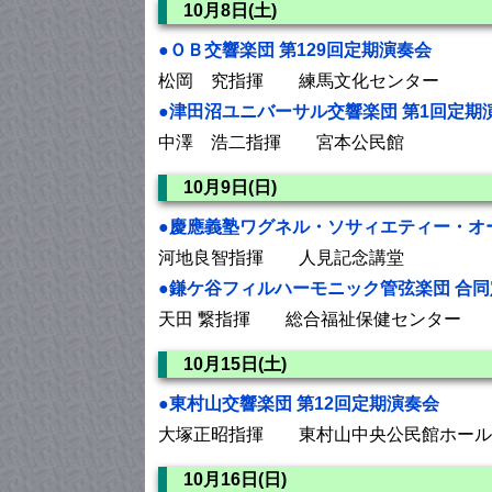
10月8日(土)
●ＯＢ交響楽団 第129回定期演奏会
松岡 究指揮 練馬文化センター
●津田沼ユニバーサル交響楽団 第1回定期
中澤 浩二指揮 宮本公民館
10月9日(日)
●慶應義塾ワグネル・ソサィエティー・オー
河地良智指揮 人見記念講堂
●鎌ケ谷フィルハーモニック管弦楽団 合
天田 繋指揮 総合福祉保健センター
10月15日(土)
●東村山交響楽団 第12回定期演奏会
大塚正昭指揮 東村山中央公民館ホール
10月16日(日)