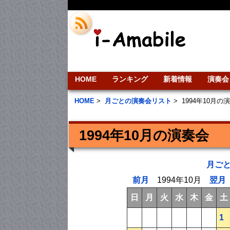
HOME
ランキング
新着情報
演奏会
HOME
>
月ごとの演奏会リスト
>
1994年10月の
1994年10月の演奏会
月ご
前月
1994年10月
翌月
日
月
火
水
木
金
土
1