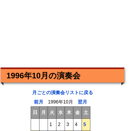
1996年10月の演奏会
月ごとの演奏会リストに戻る
前月
1996年10月
翌月
日
月
火
水
木
金
土
1
2
3
4
5