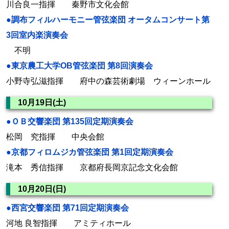
川合良一指揮 秦野市文化会館
●調布フィルハーモニー管弦楽団 オータムコンサート第
3回室内楽演奏会
不明
●東京農工大学OB管弦楽団 第8回演奏会
小野寺弘滋指揮 府中の森芸術劇場 ウィーンホール
10月19日(土)
●ＯＢ交響楽団 第135回定期演奏会
松岡 究指揮 中央会館
●京都フィロムジカ管弦楽団 第1回定期演奏会
滝本 秀信指揮 京都府長岡京記念文化会館
10月20日(日)
●西宮交響楽団 第71回定期演奏会
河地 良智指揮 アミティホール