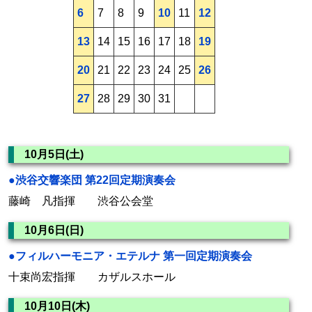
6
7
8
9
10
11
12
13
14
15
16
17
18
19
20
21
22
23
24
25
26
27
28
29
30
31
10月5日(土)
●渋谷交響楽団 第22回定期演奏会
藤崎 凡指揮 渋谷公会堂
10月6日(日)
●フィルハーモニア・エテルナ 第一回定期演奏会
十束尚宏指揮 カザルスホール
10月10日(木)