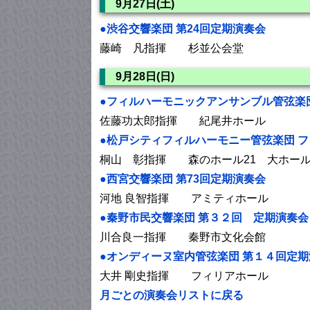
9月27日(土)
●渋谷交響楽団 第24回定期演奏会
藤崎 凡指揮 杉並公会堂
9月28日(日)
●フィルハーモニックアンサンブル管弦楽団
佐藤功太郎指揮 紀尾井ホール
●松戸シティフィルハーモニー管弦楽団 
桐山 彰指揮 森のホール21 大ホー
●西宮交響楽団 第73回定期演奏会
河地 良智指揮 アミティホール
●秦野市民交響楽団 第３２回 定期演奏会
川合良一指揮 秦野市文化会館
●オンディーヌ室内管弦楽団 第１４回定
大井 剛史指揮 フィリアホール
月ごとの演奏会リストに戻る