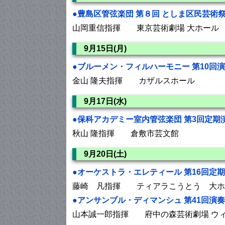
●豊島区管弦楽団 第８回 としま区民芸術
山岡重信指揮 東京芸術劇場 大ホール
9月15日(月)
●ブルーメン・フィルハーモニー 第10回
金山 隆夫指揮 カザルスホール
9月17日(水)
●保科アカデミー室内管弦楽団 第3回定期
秋山 隆指揮 倉敷市芸文館
9月20日(土)
●オーケストラ・エレティール 第16回定
藤崎 凡指揮 ティアラこうとう 大ホ
●アンサンブル・ディマンシュ 第41回演
山本誠一郎指揮 府中の森芸術劇場 ウ