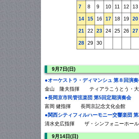
7
8
9
10
11
12
13
14
15
16
17
18
19
20
21
22
23
24
25
26
27
28
29
30
9月7日(日)
●オーケストラ・ディマンシュ 第８回演奏
金山 隆夫指揮 ティアラこうとう・大
●長岡京市民管弦楽団 第5回定期演奏会
富岡 健指揮 長岡京記念文化会館
●関西シティフィルハーモニー交響楽団 第
清水史広指揮 ザ・シンフォニーホール
9月14日(日)