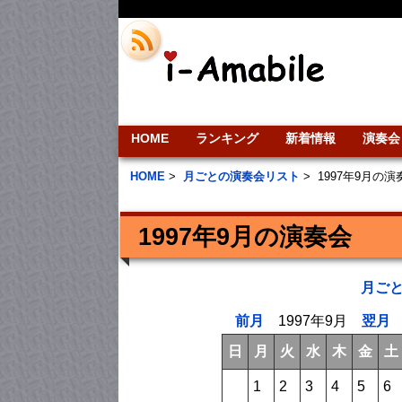
HOME
ランキング
新着情報
演奏会
HOME
>
月ごとの演奏会リスト
>
1997年9月の
1997年9月の演奏会
月ご
前月
1997年9月
翌月
日
月
火
水
木
金
土
1
2
3
4
5
6