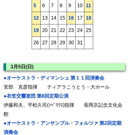
5
6
7
8
9
10
11
12
13
14
15
16
17
18
19
20
21
22
23
24
25
26
27
28
29
30
31
3月5日(日)
●オーケストラ・ディマンシュ 第１１回演奏会
安部 克彦指揮 ティアラこうとう・大ホール
●衣笠交響楽団 第8回定期公演
伊藤和夫、平松久司(ｼﾍﾞﾘｳｽ)指揮 長岡京記念文化会
館
●オーケストラ・アンサンブル・フォルツァ 第2回定期
演奏会