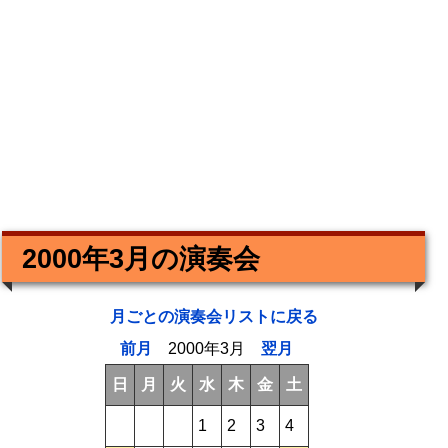
2000年3月の演奏会
月ごとの演奏会リストに戻る
前月
2000年3月
翌月
日
月
火
水
木
金
土
1
2
3
4