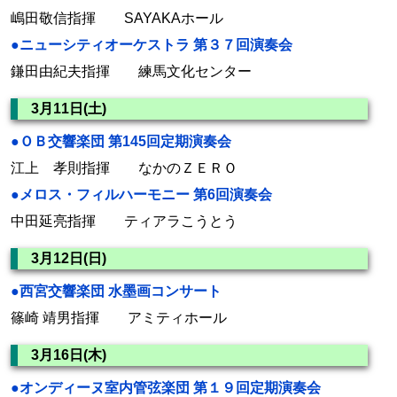
嶋田敬信指揮 SAYAKAホール
●ニューシティオーケストラ 第３７回演奏会
鎌田由紀夫指揮 練馬文化センター
3月11日(土)
●ＯＢ交響楽団 第145回定期演奏会
江上 孝則指揮 なかのＺＥＲＯ
●メロス・フィルハーモニー 第6回演奏会
中田延亮指揮 ティアラこうとう
3月12日(日)
●西宮交響楽団 水墨画コンサート
篠崎 靖男指揮 アミティホール
3月16日(木)
●オンディーヌ室内管弦楽団 第１９回定期演奏会