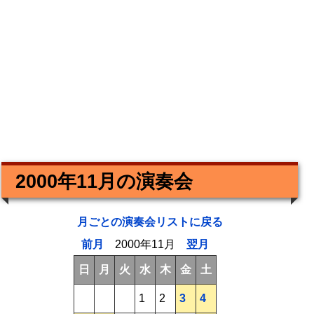
2000年11月の演奏会
月ごとの演奏会リストに戻る
前月
2000年11月
翌月
日
月
火
水
木
金
土
1
2
3
4