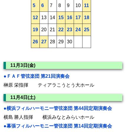
5
6
7
8
9
10
11
12
13
14
15
16
17
18
19
20
21
22
23
24
25
26
27
28
29
30
11月3日(金)
●ＦＡＦ管弦楽団 第21回演奏会
榊原 栄指揮 ティアラこうとう大ホール
11月4日(土)
●横浜フィルハーモニー管弦楽団 第44回定期演奏会
横島 勝人指揮 横浜みなとみらいホール
●幕張フィルハーモニー管弦楽団 第14回定期演奏会