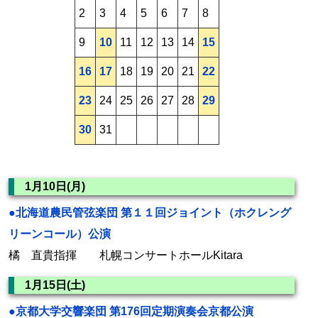
2
3
4
5
6
7
8
9
10
11
12
13
14
15
16
17
18
19
20
21
22
23
24
25
26
27
28
29
30
31
1月10日(月)
●北海道農民管弦楽団 第１１回ジョイント（ホクレング
リーンコール）公演
橘 直貴指揮 札幌コンサートホールKitara
1月15日(土)
●京都大学交響楽団 第176回定期演奏会京都公演