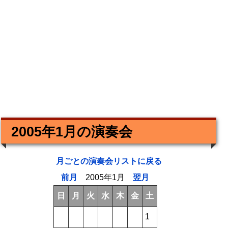
2005年1月の演奏会
月ごとの演奏会リストに戻る
前月
2005年1月
翌月
日
月
火
水
木
金
土
1