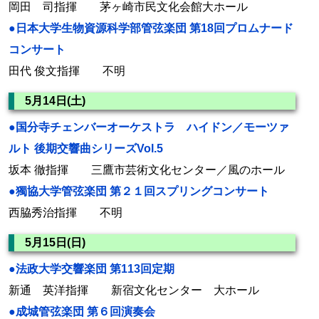
岡田 司指揮 茅ヶ崎市民文化会館大ホール
●日本大学生物資源科学部管弦楽団 第18回プロムナード
コンサート
田代 俊文指揮 不明
5月14日(土)
●国分寺チェンバーオーケストラ ハイドン／モーツァ
ルト 後期交響曲シリーズVol.5
坂本 徹指揮 三鷹市芸術文化センター／風のホール
●獨協大学管弦楽団 第２１回スプリングコンサート
西脇秀治指揮 不明
5月15日(日)
●法政大学交響楽団 第113回定期
新通 英洋指揮 新宿文化センター 大ホール
●成城管弦楽団 第６回演奏会