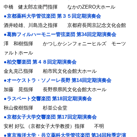
中橋 健太郎左衛門指揮 なかのZERO大ホール
●京都薬科大学管弦楽団 第３５回定期演奏会
酒井睦雄、川島浩之指揮 京都府長岡京記念文化会館
●葛飾フィルハーモニー管弦楽団 第34回定期演奏会
澤 和樹指揮 かつしかシンフォニーヒルズ モーツ
ァルトホール
●柏交響楽団 第４８回定期演奏会
金丸克己指揮 柏市民文化会館大ホール
●オーケストラ・ソノーレ長野 第14回定期演奏会
加藤 晃指揮 長野県県民文化会館大ホール
●ラスベート交響楽団 第18回定期演奏会
秋山俊樹指揮 杉並公会堂
●京都女子大学交響楽団 第17回定期演奏会
安村 好弘 （京都女子大学教授）指揮 不明
●東京海洋大学・共立薬科大学管弦楽団 第34回秋季定演