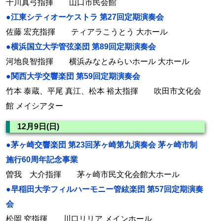
十川真弓指揮 山口市民会館
●江東シティオーケストラ 第27回定期演奏会
佐藤 宏充指揮 ティアラこうとう 大ホール
●横浜国立大学管弦楽団 第89回定期演奏会
河地良智指揮 横浜みなとみらいホール 大ホール
●関西大学交響楽団 第59回定期演奏会
竹本 泰蔵、平尾 真江、松本 裕太指揮 吹田市文化会
館 メイシアター
12月9日(日)
●茅ヶ崎交響楽団 第23回茅ヶ崎第九演奏会 茅ヶ崎市制
施行60周年記念事業
曽我 大介指揮 茅ヶ崎市民文化会館大ホール
●早稲田大学フィルハーモニー管絃楽団 第57回定期演奏
会
松岡 究指揮 川口リリア メインホール