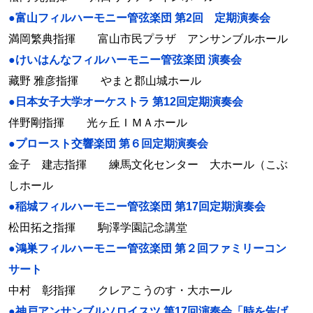
●富山フィルハーモニー管弦楽団 第2回 定期演奏会
満岡繁典指揮 富山市民プラザ アンサンブルホール
●けいはんなフィルハーモニー管弦楽団 演奏会
藏野 雅彦指揮 やまと郡山城ホール
●日本女子大学オーケストラ 第12回定期演奏会
伴野剛指揮 光ヶ丘ＩＭＡホール
●プロースト交響楽団 第６回定期演奏会
金子 建志指揮 練馬文化センター 大ホール（こぶ
しホール
●稲城フィルハーモニー管弦楽団 第17回定期演奏会
松田拓之指揮 駒澤学園記念講堂
●鴻巣フィルハーモニー管弦楽団 第２回ファミリーコン
サート
中村 彰指揮 クレアこうのす・大ホール
●神戸アンサンブルソロイスツ 第17回演奏会「時を告げ