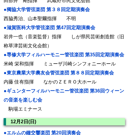
田部井 剛指揮 武蔵野市民文化会館
●獨協大学管弦楽団 第３８回定期演奏会
西脇秀治、山本聖爾指揮 不明
●滋賀医科大学管弦楽団 第47回定期演奏会
岩井一也（音楽監督）指揮 しが県民芸術創造館（旧
称草津芸術文化会館）
●専修大学フィルハーモニー管弦楽団 第35回定期演奏会
米崎 栄和指揮 ミューザ川崎シンフォニーホール
●東京農業大学農友会管弦楽団 第８８回定期演奏会
内藤 佳有指揮 なかのＺＥＲＯ大ホール
●ギュンターフィルハーモニー管弦楽団 第36回ウィーン
の音楽を楽しむ会
駒場エミナース
12月2日(日)
●エルムの鐘交響楽団 第20回演奏会