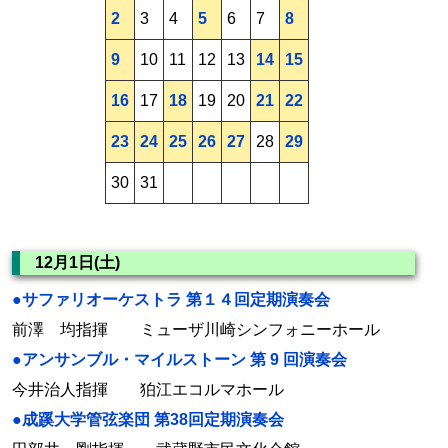
2
3
4
5
6
7
8
9
10
11
12
13
14
15
16
17
18
19
20
21
22
23
24
25
26
27
28
29
30
31
12月1日(土)
●サファリオーケストラ 第１４回定期演奏会
前澤 均指揮 ミューザ川崎シンフォニーホール
●アンサンブル・マイルストーン 第 9 回演奏会
今井治人指揮 狛江エコルマホール
●成蹊大学管弦楽団 第38回定期演奏会