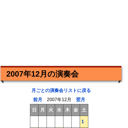
2007年12月の演奏会
月ごとの演奏会リストに戻る
前月
2007年12月
翌月
日
月
火
水
木
金
土
1