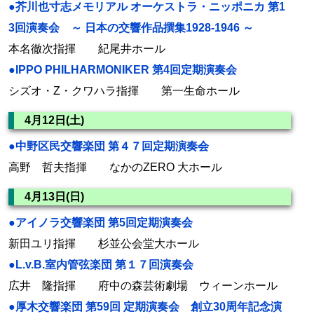
●芥川也寸志メモリアル オーケストラ・ニッポニカ 第1
3回演奏会 ～ 日本の交響作品撰集1928-1946 ～
本名徹次指揮 紀尾井ホール
●IPPO PHILHARMONIKER 第4回定期演奏会
シズオ・Z・クワハラ指揮 第一生命ホール
4月12日(土)
●中野区民交響楽団 第４７回定期演奏会
高野 哲夫指揮 なかのZERO 大ホール
4月13日(日)
●アイノラ交響楽団 第5回定期演奏会
新田ユリ指揮 杉並公会堂大ホール
●L.v.B.室内管弦楽団 第１７回演奏会
広井 隆指揮 府中の森芸術劇場 ウィーンホール
●厚木交響楽団 第59回 定期演奏会 創立30周年記念演