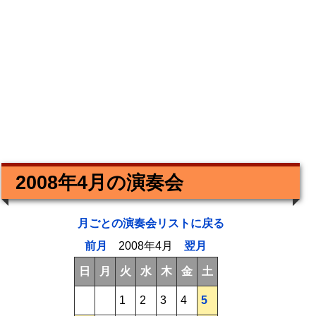
2008年4月の演奏会
月ごとの演奏会リストに戻る
前月
2008年4月
翌月
日
月
火
水
木
金
土
1
2
3
4
5