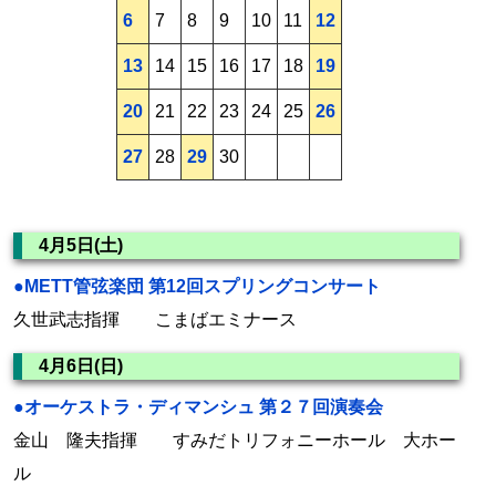
6
7
8
9
10
11
12
13
14
15
16
17
18
19
20
21
22
23
24
25
26
27
28
29
30
4月5日(土)
●METT管弦楽団 第12回スプリングコンサート
久世武志指揮 こまばエミナース
4月6日(日)
●オーケストラ・ディマンシュ 第２７回演奏会
金山 隆夫指揮 すみだトリフォニーホール 大ホー
ル