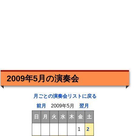
2009年5月の演奏会
月ごとの演奏会リストに戻る
前月
2009年5月
翌月
日
月
火
水
木
金
土
1
2