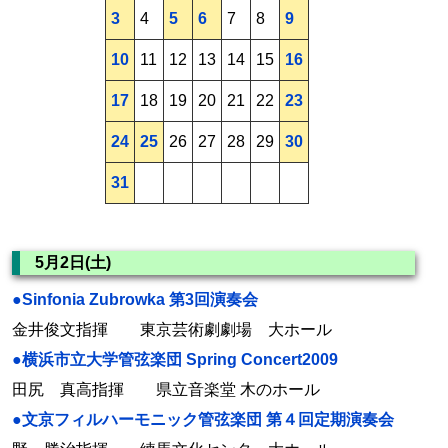
3
4
5
6
7
8
9
10
11
12
13
14
15
16
17
18
19
20
21
22
23
24
25
26
27
28
29
30
31
5月2日(土)
●Sinfonia Zubrowka 第3回演奏会
金井俊文指揮 東京芸術劇劇場 大ホール
●横浜市立大学管弦楽団 Spring Concert2009
田尻 真高指揮 県立音楽堂 木のホール
●文京フィルハーモニック管弦楽団 第４回定期演奏会