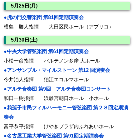
5月25日(月)
●虎の門交響楽団 第81回定期演奏会
横島 勝人指揮 大田区民ホール（アプリコ）
5月30日(土)
●中央大学管弦楽団 第61回定期演奏会
小松一彦指揮 パルテノン多摩 大ホール
●アンサンブル・マイルストーン 第12 回演奏会
今井治人指揮 狛江エコルマホール
●アルテ合奏団 第9回 アルテ合奏団コンサート
和田一樹指揮 浜離宮朝日ホール 小ホール
●我孫子市民フィルハーモニー管弦楽団 第２８回定期演
奏会
富平恭平指揮 けやきプラザ内ふれあいホール
●名古屋工業大学管弦楽団 第91回定期演奏会