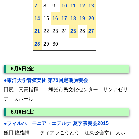
7
8
9
10
11
12
13
14
15
16
17
18
19
20
21
22
23
24
25
26
27
28
29
30
6月5日(金)
●東洋大学管弦楽団 第75回定期演奏会
田尻 真高指揮 和光市民文化センター サンアゼリ
ア 大ホール
6月6日(土)
●フィルハーモニア・エテルナ 夏季演奏会2015
飯田 隆指揮 ティアラこうとう（江東公会堂） 大ホ