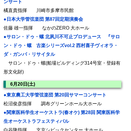
ンサート
橘直貴指揮 川崎市多摩市民館
●日本大学管弦楽団 第87回定期演奏会
佐藤 雄一指揮 なかのZERO 大ホール
●サロン・ドゥ・螺 北夙川不可止プロデュース 『サロ
ン・ドゥ・螺 古楽シリーズvol.2 西村喜子ヴィオラ・
ダ・ガンバ・リサイタル
サロン・ドゥ・螺(船場ビルディング314号室・登録有
形文化財)
6月20日(土)
●東京農工大学管弦楽団 第20回サマーコンサート
松沼俊彦指揮 調布グリーンホール大ホール
●関東医科学生オーケストラ(春オケ) 第28回 関東医科学
生オーケストラフェスティバル
白谷隆指揮 文京シビックセンター 大ホール