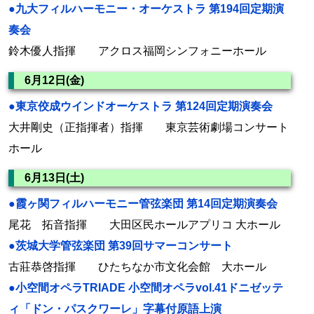
●九大フィルハーモニー・オーケストラ 第194回定期演
奏会
鈴木優人指揮 アクロス福岡シンフォニーホール
6月12日(金)
●東京佼成ウインドオーケストラ 第124回定期演奏会
大井剛史（正指揮者）指揮 東京芸術劇場コンサート
ホール
6月13日(土)
●霞ヶ関フィルハーモニー管弦楽団 第14回定期演奏会
尾花 拓音指揮 大田区民ホールアプリコ 大ホール
●茨城大学管弦楽団 第39回サマーコンサート
古莊恭啓指揮 ひたちなか市文化会館 大ホール
●小空間オペラTRIADE 小空間オペラvol.41ドニゼッテ
ィ「ドン・パスクワーレ」字幕付原語上演