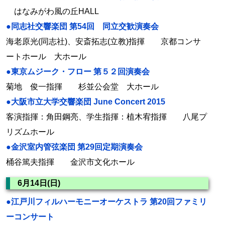
はなみがわ風の丘HALL
●同志社交響楽団 第54回 同立交歓演奏会
海老原光(同志社)、安斎拓志(立教)指揮 京都コンサ
ートホール 大ホール
●東京ムジーク・フロー 第５２回演奏会
菊地 俊一指揮 杉並公会堂 大ホール
●大阪市立大学交響楽団 June Concert 2015
客演指揮：角田鋼亮、学生指揮：植木宥指揮 八尾プ
リズムホール
●金沢室内管弦楽団 第29回定期演奏会
桶谷篤夫指揮 金沢市文化ホール
6月14日(日)
●江戸川フィルハーモニーオーケストラ 第20回ファミリ
ーコンサート