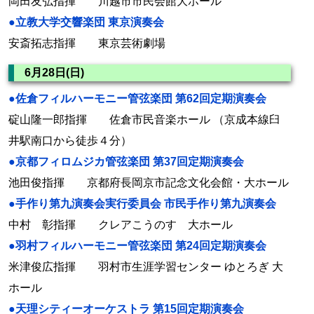
岡田友弘指揮 川越市市民会館大ホール
●立教大学交響楽団 東京演奏会
安斎拓志指揮 東京芸術劇場
6月28日(日)
●佐倉フィルハーモニー管弦楽団 第62回定期演奏会
碇山隆一郎指揮 佐倉市民音楽ホール （京成本線臼
井駅南口から徒歩４分）
●京都フィロムジカ管弦楽団 第37回定期演奏会
池田俊指揮 京都府長岡京市記念文化会館・大ホール
●手作り第九演奏会実行委員会 市民手作り第九演奏会
中村 彰指揮 クレアこうのす 大ホール
●羽村フィルハーモニー管弦楽団 第24回定期演奏会
米津俊広指揮 羽村市生涯学習センター ゆとろぎ 大
ホール
●天理シティーオーケストラ 第15回定期演奏会