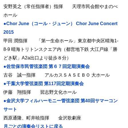
安野英之（常任指揮者）指揮 天理市民会館やまのべ
ホール
●Chor June（コール・ジューン） Chor June Concert
2015
甲田 潤指揮 「第一生命ホール」東京都中央区晴海1-
8-9 晴海トリトンスクエア内（都営地下鉄 大江戸線「勝
どき駅」A2a出口より徒歩８分）
●佐世保市民管弦楽団 第６７回定期演奏会
古谷 誠一指揮 アルカスＳＡＳＥＢＯ 大ホール
●千葉大学管弦楽団 第117回定期演奏会
伊藤 翔指揮 習志野文化ホール
●金沢大学フィルハーモニー管弦楽団 第40回サマーコン
サート
西原通隆、町井暁指揮 金沢歌劇座
月ごとの演奏会リストに戻る