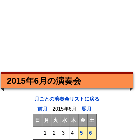
2015年6月の演奏会
月ごとの演奏会リストに戻る
前月
2015年6月
翌月
日
月
火
水
木
金
土
1
2
3
4
5
6