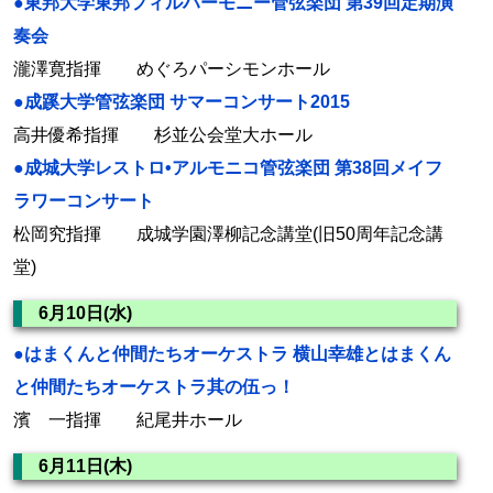
●東邦大学東邦フィルハーモニー管弦楽団 第39回定期演
奏会
瀧澤寛指揮 めぐろパーシモンホール
●成蹊大学管弦楽団 サマーコンサート2015
高井優希指揮 杉並公会堂大ホール
●成城大学レストロ•アルモニコ管弦楽団 第38回メイフ
ラワーコンサート
松岡究指揮 成城学園澤柳記念講堂(旧50周年記念講
堂)
6月10日(水)
●はまくんと仲間たちオーケストラ 横山幸雄とはまくん
と仲間たちオーケストラ其の伍っ！
濱 一指揮 紀尾井ホール
6月11日(木)