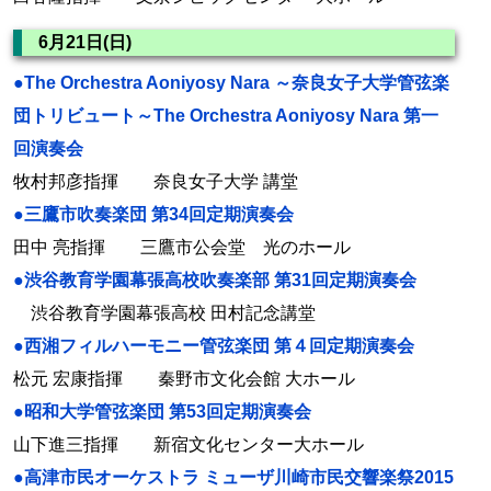
6月21日(日)
●The Orchestra Aoniyosy Nara ～奈良女子大学管弦楽
団トリビュート～The Orchestra Aoniyosy Nara 第一
回演奏会
牧村邦彦指揮 奈良女子大学 講堂
●三鷹市吹奏楽団 第34回定期演奏会
田中 亮指揮 三鷹市公会堂 光のホール
●渋谷教育学園幕張高校吹奏楽部 第31回定期演奏会
渋谷教育学園幕張高校 田村記念講堂
●西湘フィルハーモニー管弦楽団 第４回定期演奏会
松元 宏康指揮 秦野市文化会館 大ホール
●昭和大学管弦楽団 第53回定期演奏会
山下進三指揮 新宿文化センター大ホール
●高津市民オーケストラ ミューザ川崎市民交響楽祭2015