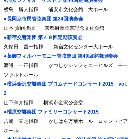
●浦安シティオーケストラ 第44回定期演奏会
横島 勝人指揮 浦安市文化会館 大ホール
●長岡京市民管弦楽団 第24回演奏会
山本 貴嗣指揮 京都府長岡京記念文化会館
●新宿交響楽団 第４９回定期演奏会
久保田 昌一指揮 新宿文化センター大ホール
●葛飾フィルハーモニー管弦楽団 第49回定期演奏会
渡邊 一正指揮 かつしかシンフォニーヒルズ モー
ツァルトホール
●横浜金沢交響楽団 プロムナードコンサート2015 vol.
2
山下伸介指揮 横浜市金沢公会堂
●橿原交響楽団 ファミリーコンサート2015
吉崎 直之指揮 かしはら万葉ホール ロマントピア
ホール