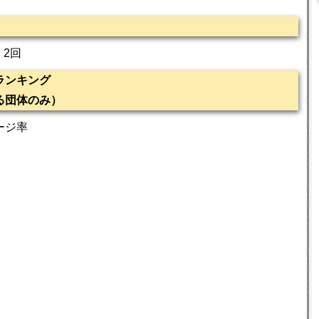
：2回
ランキング
る団体のみ）
ージ率