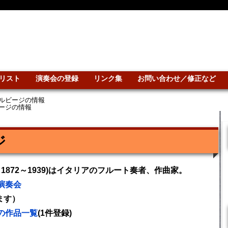
リスト
演奏会の登録
リンク集
お問い合わせ／修正など
ルビージの情報
ージの情報
ジ
si; 1872～1939)はイタリアのフルート奏者、作曲家。
演奏会
ます）
の作品一覧
(1件登録)