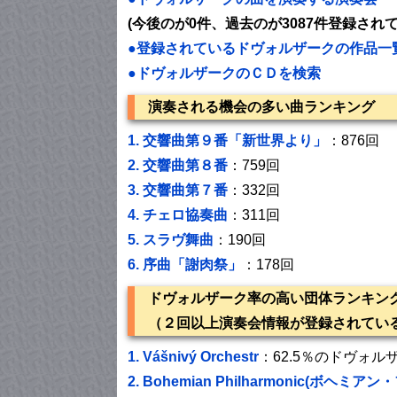
(今後のが0件、過去のが3087件登録され
●登録されているドヴォルザークの作品一
●ドヴォルザークのＣＤを検索
演奏される機会の多い曲ランキング
1.
交響曲第９番「新世界より」
：876回
2.
交響曲第８番
：759回
3.
交響曲第７番
：332回
4.
チェロ協奏曲
：311回
5.
スラヴ舞曲
：190回
6.
序曲「謝肉祭」
：178回
ドヴォルザーク率の高い団体ランキン
（２回以上演奏会情報が登録されてい
1.
Vášnivý Orchestr
：62.5％のドヴォル
2.
Bohemian Philharmonic(ボヘミ