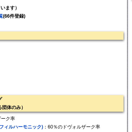
ています）
覧
(66件登録)
グ
る団体のみ）
ザーク率
アン・フィルハーモニック)
：60％のドヴォルザーク率