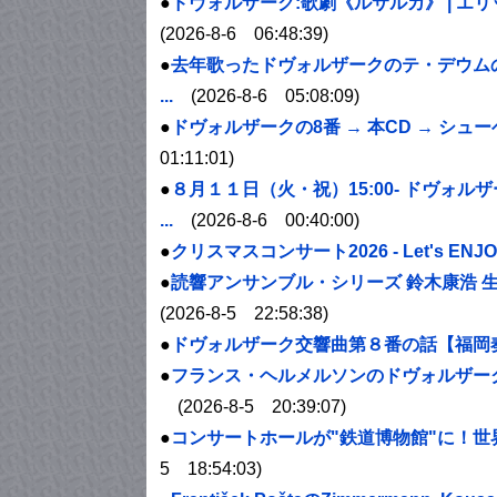
●
ドヴォルザーク
:歌劇《ルサルカ》 | エリ
(2026-8-6 06:48:39)
●
去年歌った
ドヴォルザーク
のテ・デウム
...
(2026-8-6 05:08:09)
●
ドヴォルザーク
の8番 → 本CD → 
01:11:01)
●
８月１１日（火・祝）15:00-
ドヴォルザ
...
(2026-8-6 00:40:00)
●
クリスマスコンサート2026 - Let's ENJO
●
読響アンサンブル・シリーズ 鈴木康浩 生
(2026-8-5 22:58:38)
●
ドヴォルザーク
交響曲第８番の話【福岡奏オ
●
フランス・ヘルメルソンの
ドヴォルザー
(2026-8-5 20:39:07)
●
コンサートホールが"鉄道博物館"に！世
5 18:54:03)