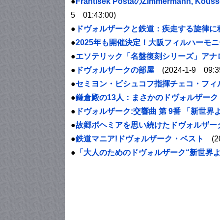
●
František PoštaのZimmermann, Koussev
5 01:43:00)
●
ドヴォルザークと鉄道：疾走する旋律に
●
2025年も開催決定！大阪フィルハーモニー
●
エソテリック「名盤復刻シリーズ」アナログ
●
ドヴォルザークの部屋
(2024-1-9 09:35
●
セミヨン・ビシュコフ指揮チェコ・フィルハ
●
鎌倉殿の13人：まさかのドヴォルザーク！ 
●
ドヴォルザーク:交響曲 第 9番 「新世界より
●
故郷ボヘミアを思い続けたドヴォルザーク 
●
鉄道マニア!ドヴォルザーク・ベスト
(20
●
「大人のためのドヴォルザーク“新世界よ