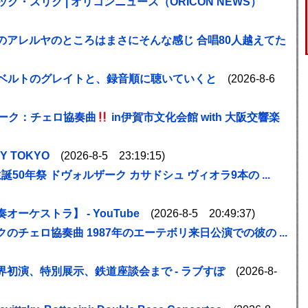
ック・スリク | オリコンニュース（ORICON NEWS）
のアレルヤのところはまさにそんな感じ 合唱80人越えてた
シューベルトのグレイトと、録音順に聴いていくと
(2026-8-6
ーク
：チェロ協奏曲
in伊賀市文化会館 with 大阪交響楽
Y TOKYO
(2026-8-5 23:19:15)
誕50年祭
ドヴォルザーク
カサドシュ ヴィオラ9本の ...
ーケストラ】 - YouTube
(2026-8-5 20:49:37)
ク
のチェロ協奏曲 1987年のエーテボリ来日公演での彼の ...
界初演、特別展示、鉄道座談会まで - ラブすぽ
(2026-8-