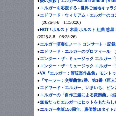
●
愛の挨拶｜
エルガー
Salut d'amour | Vio
●
エルガー
を応援する - 世界ご当地キャラ
●
エドワード・ウィリアム・
エルガー
のコ
(2026-8-6 11:30:06)
●
HOT ! ホルスト 木星 ホルスト 組曲 惑星
(2026-8-6 08:28:26)
●
エルガー演奏史ノート コンサート・記
●
エドワード・エルガーのプロフィール
(2
●
エンター・ザ・ミュージック エルガー「
●
エンター・ザ・ミュージック エルガー「
●
VA『エルガー：管弦楽作品集』モントゥー“
●
『マーラー：交響曲第3番、第1番《巨人
●
エドワード・エルガー、いまいち、ピンとこ
●
エルガーの「自作主題による変奏曲」は謎に
●
無名だったエルガーにヒットをもたらし
●
エルガー生誕150周年、廉価盤10タイト