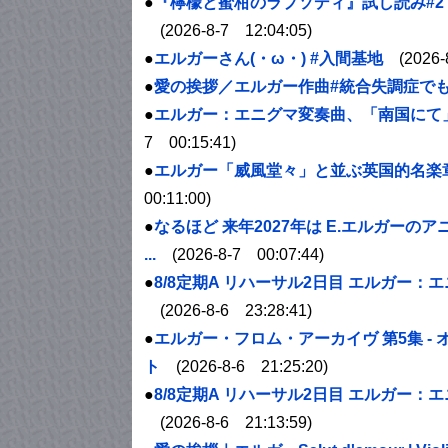
●
『檸檬と蜜柑のラプソディ』試し読み#2 
(2026-8-7 12:04:05)
●
エルガー
さん(・ω・) #入間基地
(2026-8
●
愛の挨拶／
エルガー
作曲#統合失調症でも音
●
エルガー
：エニグマ変奏曲、「南国にて」 by Edwa
7 00:15:41)
●
エルガー
「威風堂々」と並ぶ英国的名楽
00:11:00)
●
なるほど 来年2027年は E.
エルガー
のア
...
(2026-8-7 00:07:44)
●
8/8定期A リハーサル2日目
エルガー
：エニ
(2026-8-6 23:28:41)
●
エルガー
・フロム・アーカイヴ 第5集 
ト
(2026-8-6 21:25:20)
●
8/8定期A リハーサル2日目
エルガー
：エニ
(2026-8-6 21:13:59)