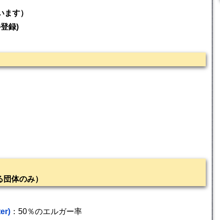
います）
件登録)
る団体のみ）
er)
：50％のエルガー率