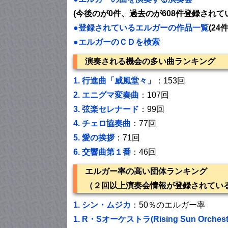
(今後のが0件、過去のが608件登録されて
●登録されているエルガーの作品一覧
(24
●エルガーのＣＤを検索
演奏される機会の多い曲ランキング
1.
行進曲「威風堂々」
：153回
2.
エニグマ変奏曲
：107回
3.
弦楽セレナード
：99回
4.
チェロ協奏曲
：77回
5.
愛の挨拶
：71回
6.
交響曲第１番
：46回
エルガー率の高い団体ランキング
（２回以上演奏会情報が登録されてい
1.
シン・ムジカ
：50％のエルガー率
1.
R・Sオーケストラ(Rising Sun Orchest