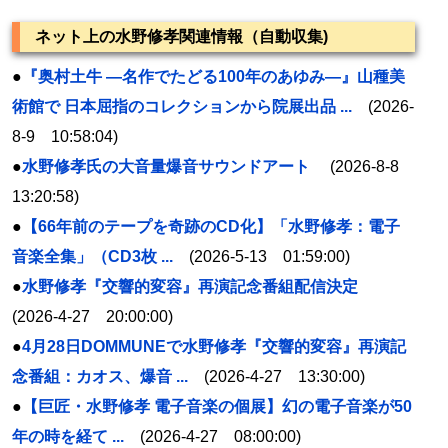
ネット上の水野修孝関連情報（自動収集)
●
『奥村土牛 ―名作でたどる100年のあゆみ―』山種美
術館で 日本屈指のコレクションから院展出品 ...
(2026-
8-9 10:58:04)
●
水野修孝
氏の大音量爆音サウンドアート
(2026-8-8
13:20:58)
●
【66年前のテープを奇跡のCD化】「水野修孝：電子
音楽全集」（CD3枚 ...
(2026-5-13 01:59:00)
●
水野修孝『交響的変容』再演記念番組配信決定
(2026-4-27 20:00:00)
●
4月28日DOMMUNEで水野修孝『交響的変容』再演記
念番組：カオス、爆音 ...
(2026-4-27 13:30:00)
●
【巨匠・水野修孝 電子音楽の個展】幻の電子音楽が50
年の時を経て ...
(2026-4-27 08:00:00)