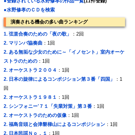
●登録されている水野修孝の作品一覧
(11件登録)
●水野修孝のＣＤを検索
演奏される機会の多い曲ランキング
1.
弦楽合奏のための「夜の歌」
：2回
2.
マリンバ協奏曲
：1回
2.
ある無垢な少女のために～「イノセント」室内オーケ
ストラのための
：1回
2.
オーケストラ２００４
：1回
2.
日本の旋律によるコンポジション第３番「四国」
：1
回
2.
オーケストラ１９８１
：1回
2.
シンフォニー’７１「失業対策」第３番
：1回
2.
オーケストラのための仮像
：1回
2.
福島音頭と会津磐梯山によるコンポジション
：1回
2.
日本民謡Ｎｏ．１
：1回