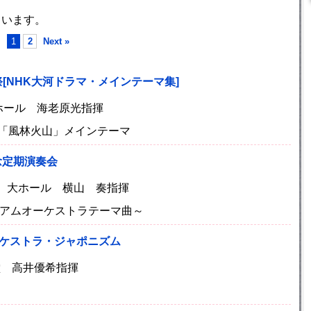
ています。
1
2
Next »
祭[NHK大河ドラマ・メインテーマ集]
 大ホール 海老原光指揮
マ「風林火山」メインテーマ
念定期演奏会
民館 大ホール 横山 奏指揮
レミアムオーケストラテーマ曲～
ーケストラ・ジャポニズム
講堂 高井優希指揮