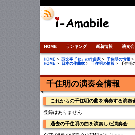
HOME
ランキング
新着情報
演奏会
HOME
>
頭文字「セ」の作曲家
>
千住明の情報
HOME
>
日本の作曲家
>
千住明の情報
>
千住明
千住明の演奏会情報
これからの千住明の曲を演奏する演奏
登録はありません
過去の千住明の曲を演奏した演奏会