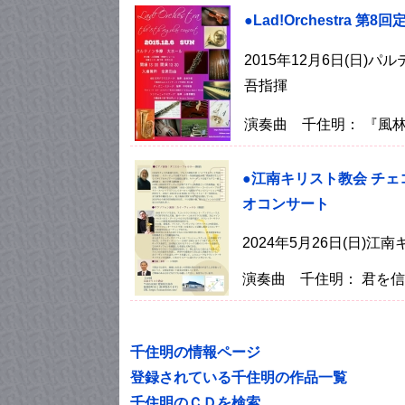
●Lad!Orchestra 第
2015年12月6日(日
吾指揮
演奏曲 千住明： 『風
●江南キリスト教会 チ
オコンサート
2024年5月26日(日)江
演奏曲 千住明： 君を
千住明の情報ページ
登録されている千住明の作品一覧
千住明のＣＤを検索