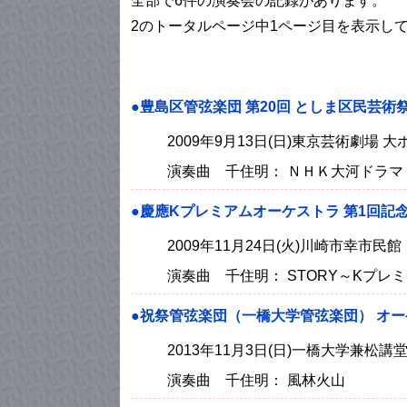
全部で6件の演奏会の記録があります。
2のトータルページ中1ページ目を表示し
●豊島区管弦楽団 第20回 としま区民芸術
2009年9月13日(日)東京芸術劇場
演奏曲 千住明： ＮＨＫ大河ドラ
●慶應Kプレミアムオーケストラ 第1回記
2009年11月24日(火)川崎市幸市
演奏曲 千住明： STORY～Kプ
●祝祭管弦楽団（一橋大学管弦楽団） オ
2013年11月3日(日)一橋大学兼松
演奏曲 千住明： 風林火山