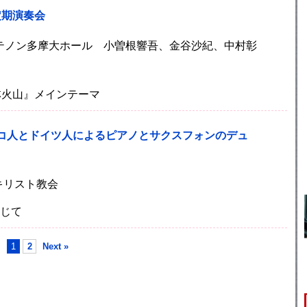
8回定期演奏会
)パルテノン多摩大ホール 小曽根響吾、金谷沙紀、中村彰
林火山』メインテーマ
ェコ人とドイツ人によるピアノとサクスフォンのデュ
南キリスト教会
信じて
1
2
Next »