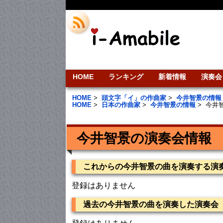
HOME
ランキング
新着情報
演奏会
HOME
>
頭文字「イ」の作曲家
>
今井智景の情報
HOME
>
日本の作曲家
>
今井智景の情報
>
今井
今井智景の演奏会情報
これからの今井智景の曲を演奏する演
登録はありません
過去の今井智景の曲を演奏した演奏会