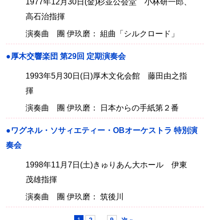
1977年12月30日(金)杉並公会堂 小林研一郎、
高石治指揮
演奏曲 團 伊玖磨： 組曲「シルクロード」
●厚木交響楽団 第29回 定期演奏会
1993年5月30日(日)厚木文化会館 藤田由之指
揮
演奏曲 團 伊玖磨： 日本からの手紙第２番
●ワグネル・ソサィエティー・OBオーケストラ 特別演
奏会
1998年11月7日(土)きゅりあん大ホール 伊東
茂雄指揮
演奏曲 團 伊玖磨： 筑後川
…