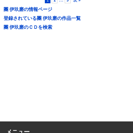
1
2
9
次 »
團 伊玖磨の情報ページ
登録されている團 伊玖磨の作品一覧
團 伊玖磨のＣＤを検索
メニュー