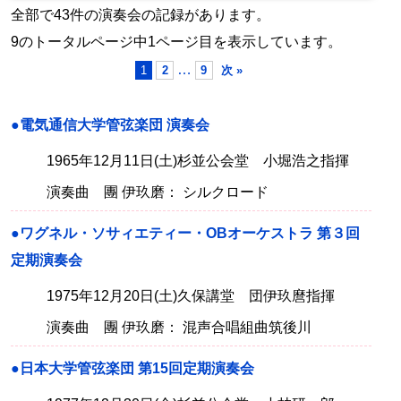
全部で43件の演奏会の記録があります。
9のトータルページ中1ページ目を表示しています。
…
1
2
9
次 »
●電気通信大学管弦楽団 演奏会
1965年12月11日(土)杉並公会堂 小堀浩之指揮
演奏曲 團 伊玖磨： シルクロード
●ワグネル・ソサィエティー・OBオーケストラ 第３回
定期演奏会
1975年12月20日(土)久保講堂 団伊玖麿指揮
演奏曲 團 伊玖磨： 混声合唱組曲筑後川
●日本大学管弦楽団 第15回定期演奏会