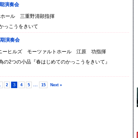
定期演奏会
Ｏ大ホール 三重野清顕指揮
かっこうをきいて
定期演奏会
フォニーヒルズ モーツァルトホール 江原 功指揮
為の2つの小品『春はじめてのかっこうをきいて』
…
1
2
3
4
5
15
Next »