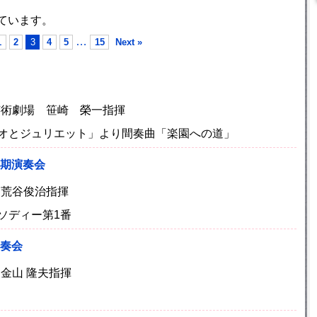
ています。
…
1
2
3
4
5
15
Next »
ま芸術劇場 笹崎 榮一指揮
メオとジュリエット」より間奏曲「楽園への道」
定期演奏会
ル 荒谷俊治指揮
ソディー第1番
演奏会
 金山 隆夫指揮