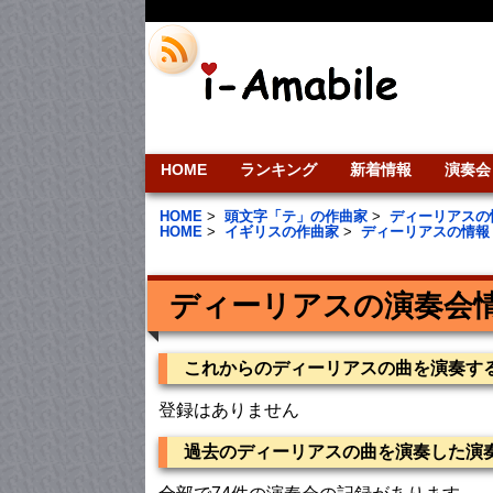
HOME
ランキング
新着情報
演奏会
HOME
>
頭文字「テ」の作曲家
>
ディーリアスの
HOME
>
イギリスの作曲家
>
ディーリアスの情報
ディーリアスの演奏会
これからのディーリアスの曲を演奏す
登録はありません
過去のディーリアスの曲を演奏した演