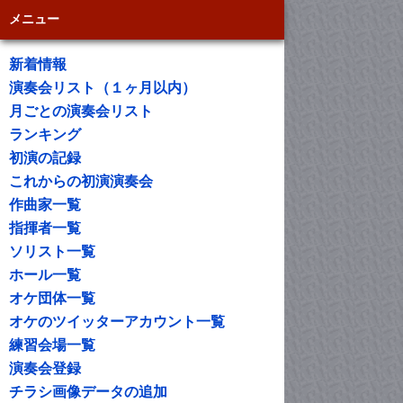
メニュー
新着情報
演奏会リスト（１ヶ月以内）
月ごとの演奏会リスト
ランキング
初演の記録
これからの初演演奏会
作曲家一覧
指揮者一覧
ソリスト一覧
ホール一覧
オケ団体一覧
オケのツイッターアカウント一覧
練習会場一覧
演奏会登録
チラシ画像データの追加