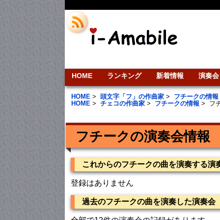
HOME
ランキング
新着情報
演奏会
HOME
>
頭文字「フ」の作曲家
>
フチークの情報
HOME
>
チェコの作曲家
>
フチークの情報
>
フ
フチークの演奏会情報
これからのフチークの曲を演奏する演
登録はありません
過去のフチークの曲を演奏した演奏会