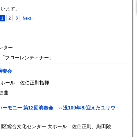
ています。
1
2
3
Next »
センター
 「フローレンティナー」
演奏会
 大ホール 佐伯正則指揮
進曲
ーモニー 第12回演奏会 ～没100年を迎えたユリウ
)江戸川区総合文化センター 大ホール 佐伯正則、織田陵