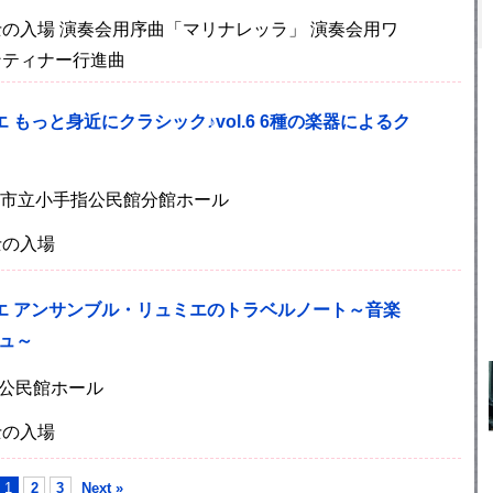
士の入場 演奏会用序曲「マリナレッラ」 演奏会用ワ
ンティナー行進曲
 もっと身近にクラシック♪vol.6 6種の楽器によるク
)所沢市立小手指公民館分館ホール
士の入場
エ アンサンブル・リュミエのトラベルノート～音楽
ュ～
所沢公民館ホール
士の入場
1
2
3
Next »