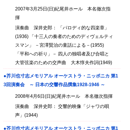
2007年3月25日(日)紀尾井ホール 本名徹次指
揮
演奏曲 深井史郎： 「パロディ的な四楽章」
(1936) 「十三人の奏者のためのディヴェルティ
スマン」 －宮澤賢治の童話による－(1955)
「平和への祈り」－ 四人の独唱者及び合唱と
大管弦楽のための交声曲 大木惇夫作詞(1949)
●芥川也寸志メモリアル オーケストラ・ニッポニカ 第1
3回演奏会 ～ 日本の交響作品撰集1928-1946 ～
2008年4月6日(日)紀尾井ホール 本名徹次指揮
演奏曲 深井史郎： 交響的映像「ジャワの唄
声」(1944)
●芥川也寸志メモリアル オーケストラ・ニッポニカ 第1