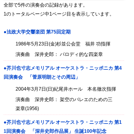
全部で5件の演奏会の記録があります。
1のトータルページ中1ページ目を表示しています。
●法政大学交響楽団 第75回定期
1986年5月23日(金)杉並公会堂 福井 功指揮
演奏曲 深井史郎： パロディ的な四楽章
●芥川也寸志メモリアル オーケストラ・ニッポニカ 第4
回演奏会 「菅原明朗とその周辺」
2004年3月7日(日)紀尾井ホール 本名徹次指揮
演奏曲 深井史郎： 架空のバレエのための三
楽章(1956)
●芥川也寸志メモリアル オーケストラ・ニッポニカ 第1
1回演奏会 「深井史郎作品展」 生誕100年記念