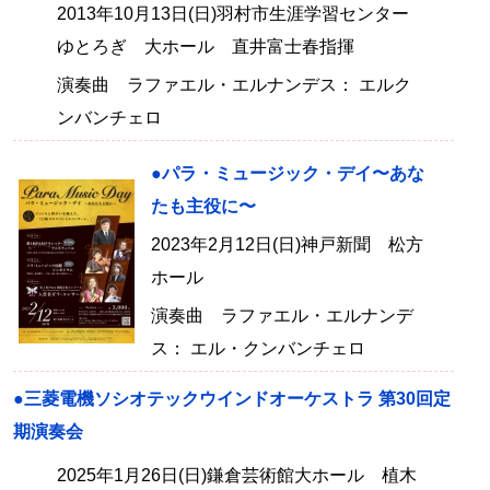
2013年10月13日(日)羽村市生涯学習センター
ゆとろぎ 大ホール 直井富士春指揮
演奏曲 ラファエル・エルナンデス： エルク
ンバンチェロ
●パラ・ミュージック・デイ〜あな
たも主役に〜
2023年2月12日(日)神戸新聞 松方
ホール
演奏曲 ラファエル・エルナンデ
ス： エル・クンバンチェロ
●三菱電機ソシオテックウインドオーケストラ 第30回定
期演奏会
2025年1月26日(日)鎌倉芸術館大ホール 植木