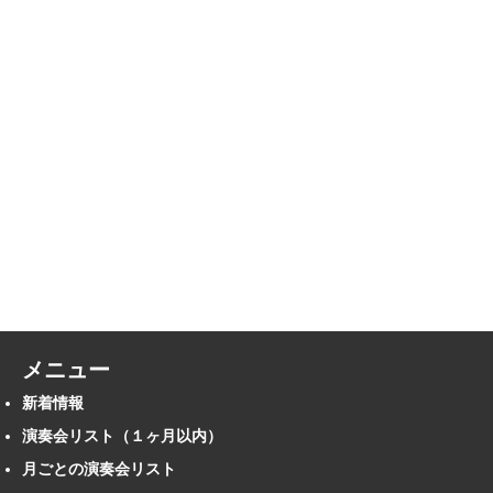
メニュー
新着情報
演奏会リスト（１ヶ月以内）
月ごとの演奏会リスト