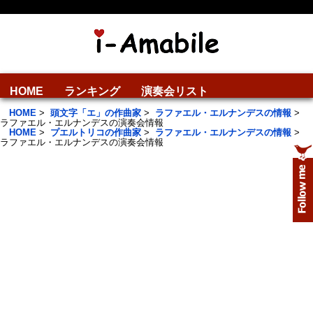
HOME
ランキング
演奏会リスト
HOME
>
頭文字「エ」の作曲家
>
ラファエル・エルナンデスの情報
>
ラファエル・エルナンデスの演奏会情報
HOME
>
プエルトリコの作曲家
>
ラファエル・エルナンデスの情報
>
ラファエル・エルナンデスの演奏会情報