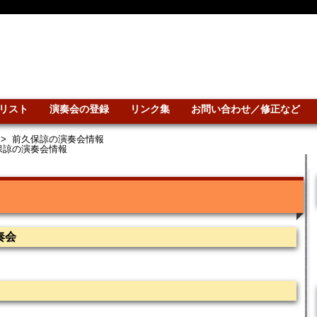
リスト
演奏会の登録
リンク集
お問い合わせ／修正など
>
前久保諒の演奏会情報
保諒の演奏会情報
奏会