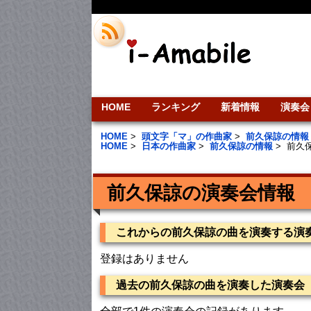
HOME
ランキング
新着情報
演奏会
HOME
>
頭文字「マ」の作曲家
>
前久保諒の情報
HOME
>
日本の作曲家
>
前久保諒の情報
>
前久
前久保諒の演奏会情報
これからの前久保諒の曲を演奏する演
登録はありません
過去の前久保諒の曲を演奏した演奏会