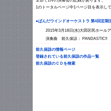
全部で1件の演奏会の記録があります。
1のトータルページ中1ページ目を表示し
●ぱんだウインドオーケストラ 第4回定期
2015年3月18日(水)大田区民ホー
演奏曲 前久保諒： PANDASTIC!!
前久保諒の情報ページ
登録されている前久保諒の作品一覧
前久保諒のＣＤを検索