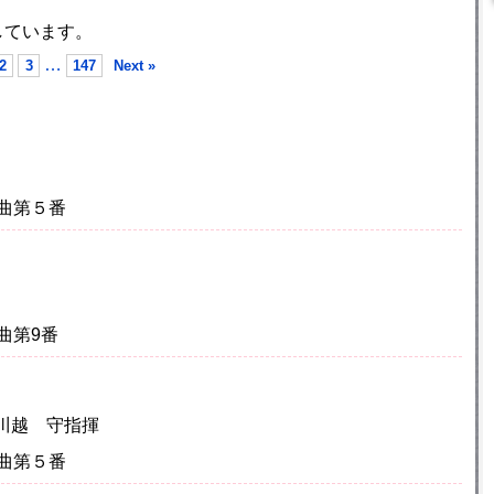
しています。
…
2
3
147
Next »
曲第５番
曲第9番
 川越 守指揮
曲第５番