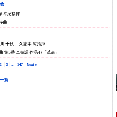
奏会
塚 幸紀指揮
序曲
村川 千秋 、久志本 涼指揮
 第5番 ニ短調 作品47「革命」
…
2
3
147
Next »
一覧