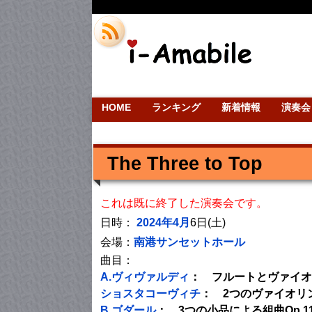
HOME
ランキング
新着情報
演奏会
The Three to Top
これは既に終了した演奏会です。
日時：
2024年4月
6日(土)
会場：
南港サンセットホール
曲目：
A.ヴィヴァルディ
： フルートとヴァイオリ
ショスタコーヴィチ
： 2つのヴァイオリ
B.ゴダール
： 3つの小品による組曲Op.116 