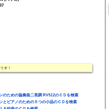
37
トリオ！
のための協奏曲二長調 RV512のＣＤを検索
ンとピアノのための５つの小品のＣＤを検索
よる組曲のＣＤを検索