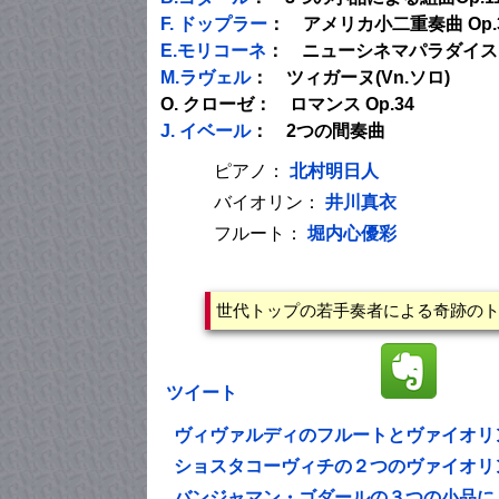
F. ドップラー
： アメリカ小二重奏曲 Op.
E.モリコーネ
： ニューシネマパラダイス
M.ラヴェル
： ツィガーヌ(Vn.ソロ)
O. クローゼ： ロマンス Op.34
J. イベール
： 2つの間奏曲
ピアノ：
北村明日人
バイオリン：
井川真衣
フルート：
堀内心優彩
世代トップの若手奏者による奇跡の
ツイート
ヴィヴァルディのフルートとヴァイオリン
ショスタコーヴィチの２つのヴァイオリ
バンジャマン・ゴダールの３つの小品に