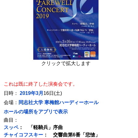
クリックで拡大します
これは既に終了した演奏会です。
日時：
2019年3月
16日(土)
会場：
同志社大学 寒梅館ハーディーホール
ホールの場所をアプリで表示
曲目：
スッペ
： 「軽騎兵」序曲
チャイコフスキー
： 交響曲第6番「悲愴」