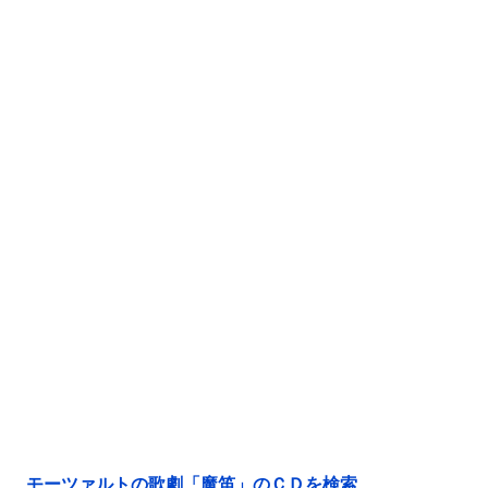
モーツァルトの歌劇「魔笛」のＣＤを検索