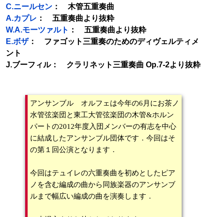
C.ニールセン
： 木管五重奏曲
A.カプレ
： 五重奏曲より抜粋
W.A.モーツァルト
： 五重奏曲より抜粋
E.ボザ
： ファゴット三重奏のためのディヴェルティメ
ント
J.ブーフィル： クラリネット三重奏曲 Op.7-2より抜粋
アンサンブル オルフェは今年の6月にお茶ノ
水管弦楽団と東工大管弦楽団の木管&ホルン
パートの2012年度入団メンバーの有志を中心
に結成したアンサンブル団体です．今回はそ
の第１回公演となります．
今回はテュイレの六重奏曲を初めとしたピア
ノを含む編成の曲から同族楽器のアンサンブ
ルまで幅広い編成の曲を演奏します．