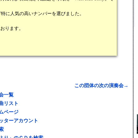
ica」など特に人気の高いナンバーを選びました。
ております。
この団体の次の演奏会→
会一覧
曲リスト
ムページ
ッターアカウント
索
より」のＣＤを検索