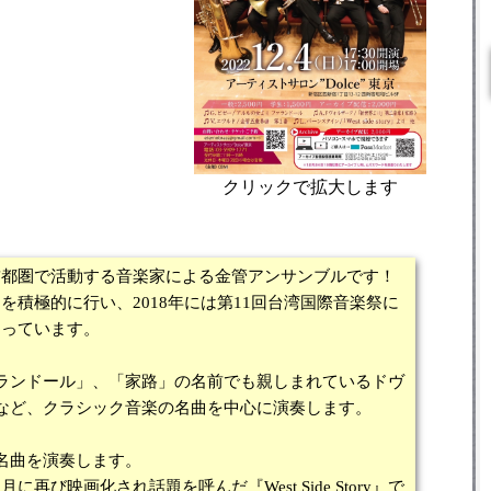
クリックで拡大します
首都圏で活動する音楽家による金管アンサンブルです！
積極的に行い、2018年には第11回台湾国際音楽祭に
なっています。
ランドール」、「家路」の名前でも親しまれているドヴ
など、クラシック音楽の名曲を中心に演奏します。
名曲を演奏します。
び映画化され話題を呼んだ『West Side Story』で