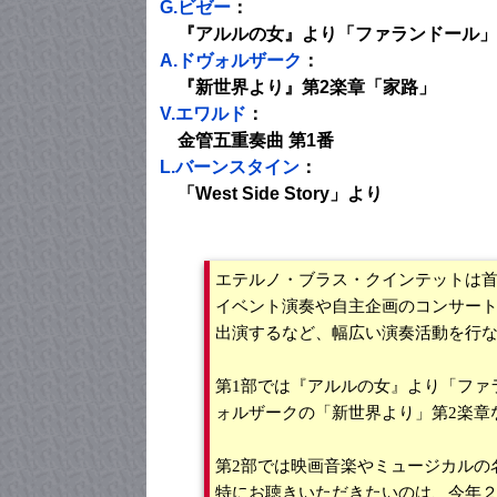
G.ビゼー
：
『アルルの女』より「ファランドール」
A.ドヴォルザーク
：
『新世界より』第2楽章「家路」
V.エワルド
：
金管五重奏曲 第1番
L.バーンスタイン
：
「West Side Story」より
エテルノ・ブラス・クインテットは
イベント演奏や自主企画のコンサートを
出演するなど、幅広い演奏活動を行
第1部では『アルルの女』より「ファ
ォルザークの「新世界より」第2楽章
第2部では映画音楽やミュージカルの
特にお聴きいただきたいのは、今年２月に再