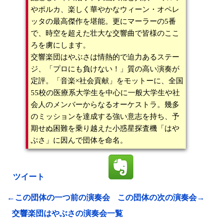
やポルカ、楽しく華やかなウィーン・オペレ
ッタの最高傑作を堪能。更にマーラーの5番
で、時空を超えた壮大な交響曲で皆様のここ
ろを虜にします。
交響楽団はやぶさは情熱的で迫力あるステー
ジ、「プロにも負けない！」質の高い演奏が
定評。「音楽×社会貢献」をモットーに、全国
55校の医療系大学生を中心に一般大学生や社
会人のメンバーからなるオーケストラ。幾多
のミッションを達成する強い意志を持ち、予
期せぬ困難を乗り越えた小惑星探査機「はや
ぶさ」に因んで団体を命名。
ツイート
←この団体の一つ前の演奏会
この団体の次の演奏会→
交響楽団はやぶさの演奏会一覧