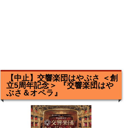
【中止】交響楽団はやぶさ ＜創
立5周年記念＞ 『交響楽団はや
ぶさ＆オペラ』