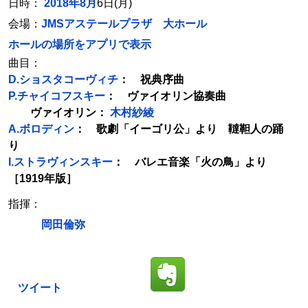
日時：
2018年8月
6日(月)
会場：
JMSアステールプラザ 大ホール
ホールの場所をアプリで表示
曲目：
D.ショスタコーヴィチ
： 祝典序曲
P.チャイコフスキー
： ヴァイオリン協奏曲
ヴァイオリン：
木村紗綾
A.ボロディン
： 歌劇「イーゴリ公」より 韃靼人の踊
り
I.ストラヴィンスキー
： バレエ音楽「火の鳥」より
［1919年版］
指揮：
岡田倫弥
ツイート