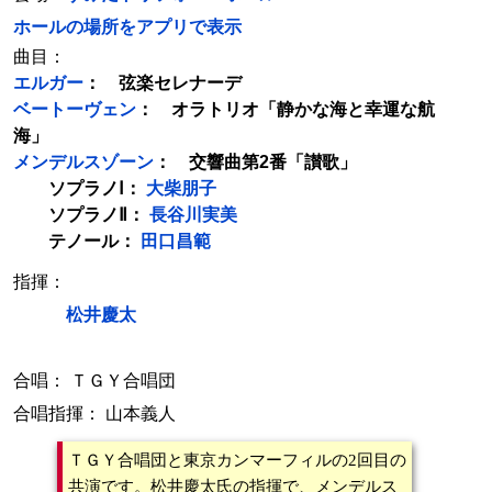
ホールの場所をアプリで表示
曲目：
エルガー
： 弦楽セレナーデ
ベートーヴェン
： オラトリオ「静かな海と幸運な航
海」
メンデルスゾーン
： 交響曲第2番「讃歌」
ソプラノⅠ：
大柴朋子
ソプラノⅡ：
長谷川実美
テノール：
田口昌範
指揮：
松井慶太
合唱： ＴＧＹ合唱団
合唱指揮： 山本義人
ＴＧＹ合唱団と東京カンマーフィルの2回目の
共演です。松井慶太氏の指揮で、メンデルス