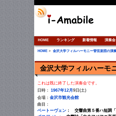
HOME
ランキング
新着情報
演奏会
HOME
>
金沢大学フィルハーモニー管弦楽団の演
金沢大学フィルハーモニ
これは既に終了した演奏会です。
日時：
1967年12月
9日(土)
会場：
金沢市観光会館
曲目：
ベートーヴェン
： 交響曲第５番ハ短調「運